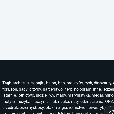
Tagi:
architektura
,
bajki
,
balon
,
bhp
,
brd
,
cyfry
,
cyrk
,
dinozaury
,
foki
,
fon
,
gady
,
grzyby
,
harcerstwo
,
herb
,
hologram
,
inne
,
jedzen
latarnie
,
lotnictwo
,
ludzie
,
lwy
,
mapy
,
marynistyka
,
medal
,
miko
motyle
,
muzyka
,
naczynia
,
nat
,
nauka
,
nuty
,
odznaczenia
,
ONZ
przedruk
,
przemysł
,
psy
,
ptaki
,
religia
,
rolnictwo
,
rower
,
ryby
,
ska
szachy
,
sztuka
,
technika
,
tekst
,
telefon
,
transport
,
unesco
,
unic