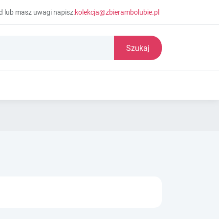
d lub masz uwagi napisz:
kolekcja@zbierambolubie.pl
Szukaj