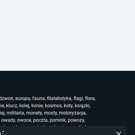
dzwon
,
europa
,
fauna
,
filatelistyka
,
flagi
,
flora
,
ie
,
klucz
,
kolej
,
konie
,
kosmos
,
koty
,
ksiązki
,
łaj
,
militaria
,
monety
,
mosty
,
motoryzacja
,
,
owady
,
owoce
,
poczta
,
pomink
,
powozy
,
uting
,
słonie
,
sport
,
stemple
,
stra
,
symbole
,
ef
,
who
,
widoki
,
witraż
,
wwf
,
zabawki
,
zegary
,