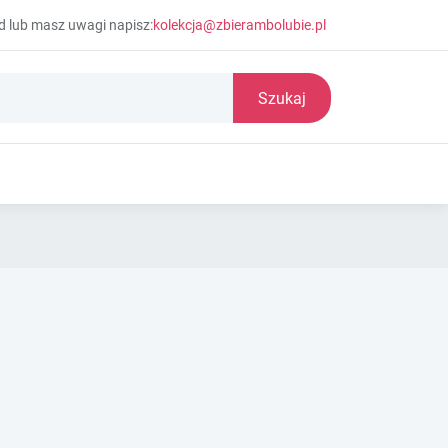
d lub masz uwagi napisz:
kolekcja@zbierambolubie.pl
Szukaj