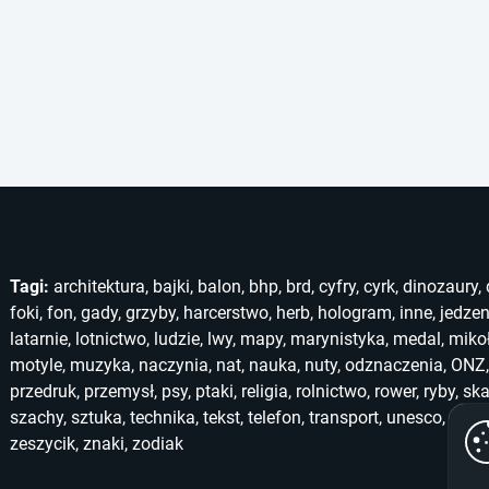
Tagi:
architektura
,
bajki
,
balon
,
bhp
,
brd
,
cyfry
,
cyrk
,
dinozaury
,
foki
,
fon
,
gady
,
grzyby
,
harcerstwo
,
herb
,
hologram
,
inne
,
jedzen
latarnie
,
lotnictwo
,
ludzie
,
lwy
,
mapy
,
marynistyka
,
medal
,
miko
motyle
,
muzyka
,
naczynia
,
nat
,
nauka
,
nuty
,
odznaczenia
,
ONZ
przedruk
,
przemysł
,
psy
,
ptaki
,
religia
,
rolnictwo
,
rower
,
ryby
,
ska
szachy
,
sztuka
,
technika
,
tekst
,
telefon
,
transport
,
unesco
,
unic
zeszycik
,
znaki
,
zodiak