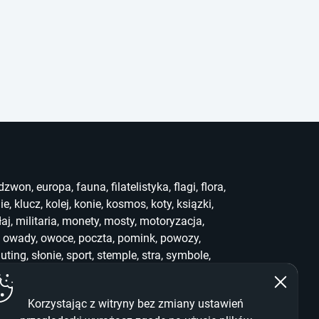
dzwon
,
europa
,
fauna
,
filatelistyka
,
flagi
,
flora
,
ie
,
klucz
,
kolej
,
konie
,
kosmos
,
koty
,
ksiązki
,
łaj
,
militaria
,
monety
,
mosty
,
motoryzacja
,
,
owady
,
owoce
,
poczta
,
pomink
,
powozy
,
uting
,
słonie
,
sport
,
stemple
,
stra
,
symbole
,
ef
,
who
,
widoki
,
witraż
,
wwf
,
zabawki
,
zegary
,
Korzystając z witryny bez zmiany ustawień