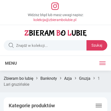
Widzisz błąd lub masz uwagi napisz:
kolekcja@zbierambolubie.pl
Szukaj
MENU
›
›
›
›
Zbieram bo lubię
Banknoty
Azja
Gruzja
1
Lari gruzińskie
Kategorie produktów