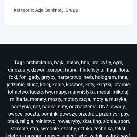
Kategorie:
Azja
,
Banknoty
,
Gruzja
Tagi:
architektura
,
bajki
,
balon
,
bhp
,
brd
,
cyfry
,
cyrk
,
dinozaury
,
dzwon
,
europa
,
fauna
,
filatelistyka
,
flagi
,
flora
,
foki
,
fon
,
gady
,
grzyby
,
harcerstwo
,
herb
,
hologram
,
inne
,
jedzenie
,
klucz
,
kolej
,
konie
,
kosmos
,
koty
,
ksiązki
,
latarnie
,
lotnictwo
,
ludzie
,
lwy
,
mapy
,
marynistyka
,
medal
,
mikołaj
,
militaria
,
monety
,
mosty
,
motoryzacja
,
motyle
,
muzyka
,
naczynia
,
nat
,
nauka
,
nuty
,
odznaczenia
,
ONZ
,
owady
,
owoce
,
poczta
,
pomink
,
powozy
,
przedruk
,
przemysł
,
psy
,
ptaki
,
religia
,
rolnictwo
,
rower
,
ryby
,
skauting
,
słonie
,
sport
,
stemple
,
stra
,
symbole
,
szachy
,
sztuka
,
technika
,
tekst
,
telefon
,
transport
,
unesco
,
unicef
,
who
,
widoki
,
witraż
,
wwf
,