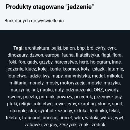
Produkty otagowane "jedzenie"
Brak danych do wyświetlenia.
Tagi:
architektura
,
bajki
,
balon
,
bhp
,
brd
,
cyfry
,
cyrk
,
dinozaury
,
dzwon
,
europa
,
fauna
,
filatelistyka
,
flagi
,
flora
,
foki
,
fon
,
gady
,
grzyby
,
harcerstwo
,
herb
,
hologram
,
inne
,
jedzenie
,
klucz
,
kolej
,
konie
,
kosmos
,
koty
,
ksiązki
,
latarnie
,
lotnictwo
,
ludzie
,
lwy
,
mapy
,
marynistyka
,
medal
,
mikołaj
,
militaria
,
monety
,
mosty
,
motoryzacja
,
motyle
,
muzyka
,
naczynia
,
nat
,
nauka
,
nuty
,
odznaczenia
,
ONZ
,
owady
,
owoce
,
poczta
,
pomink
,
powozy
,
przedruk
,
przemysł
,
psy
,
ptaki
,
religia
,
rolnictwo
,
rower
,
ryby
,
skauting
,
słonie
,
sport
,
stemple
,
stra
,
symbole
,
szachy
,
sztuka
,
technika
,
tekst
,
telefon
,
transport
,
unesco
,
unicef
,
who
,
widoki
,
witraż
,
wwf
,
zabawki
,
zegary
,
zeszycik
,
znaki
,
zodiak