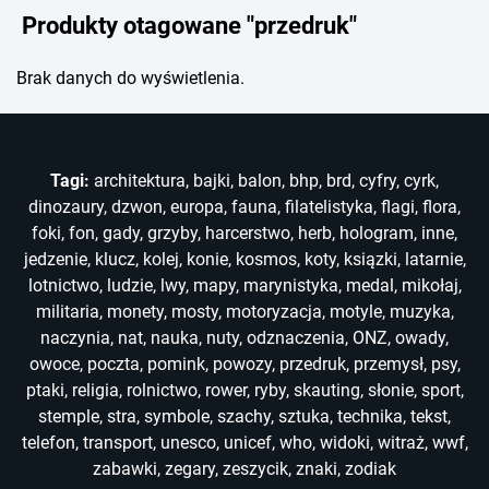
Produkty otagowane "przedruk"
Brak danych do wyświetlenia.
Tagi:
architektura
,
bajki
,
balon
,
bhp
,
brd
,
cyfry
,
cyrk
,
dinozaury
,
dzwon
,
europa
,
fauna
,
filatelistyka
,
flagi
,
flora
,
foki
,
fon
,
gady
,
grzyby
,
harcerstwo
,
herb
,
hologram
,
inne
,
jedzenie
,
klucz
,
kolej
,
konie
,
kosmos
,
koty
,
ksiązki
,
latarnie
,
lotnictwo
,
ludzie
,
lwy
,
mapy
,
marynistyka
,
medal
,
mikołaj
,
militaria
,
monety
,
mosty
,
motoryzacja
,
motyle
,
muzyka
,
naczynia
,
nat
,
nauka
,
nuty
,
odznaczenia
,
ONZ
,
owady
,
owoce
,
poczta
,
pomink
,
powozy
,
przedruk
,
przemysł
,
psy
,
ptaki
,
religia
,
rolnictwo
,
rower
,
ryby
,
skauting
,
słonie
,
sport
,
stemple
,
stra
,
symbole
,
szachy
,
sztuka
,
technika
,
tekst
,
telefon
,
transport
,
unesco
,
unicef
,
who
,
widoki
,
witraż
,
wwf
,
zabawki
,
zegary
,
zeszycik
,
znaki
,
zodiak