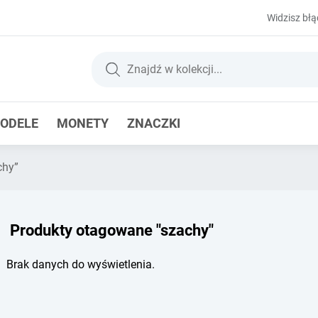
Widzisz błą
ODELE
MONETY
ZNACZKI
chy”
Produkty otagowane "szachy"
Brak danych do wyświetlenia.