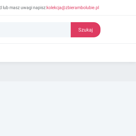
d lub masz uwagi napisz:
kolekcja@zbierambolubie.pl
Szukaj