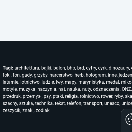
Tagi:
architektura
,
bajki
,
balon
,
bhp
,
brd
,
cyfry
,
cyrk
,
dinozaury
,
foki
,
fon
,
gady
,
grzyby
,
harcerstwo
,
herb
,
hologram
,
inne
,
jedzen
latarnie
,
lotnictwo
,
ludzie
,
lwy
,
mapy
,
marynistyka
,
medal
,
miko
motyle
,
muzyka
,
naczynia
,
nat
,
nauka
,
nuty
,
odznaczenia
,
ONZ
przedruk
,
przemysł
,
psy
,
ptaki
,
religia
,
rolnictwo
,
rower
,
ryby
,
ska
szachy
,
sztuka
,
technika
,
tekst
,
telefon
,
transport
,
unesco
,
unic
zeszycik
,
znaki
,
zodiak