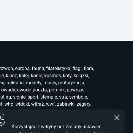
dzwon
,
europa
,
fauna
,
filatelistyka
,
flagi
,
flora
,
ie
,
klucz
,
kolej
,
konie
,
kosmos
,
koty
,
ksiązki
,
łaj
,
militaria
,
monety
,
mosty
,
motoryzacja
,
,
owady
,
owoce
,
poczta
,
pomink
,
powozy
,
uting
,
słonie
,
sport
,
stemple
,
stra
,
symbole
,
ef
,
who
,
widoki
,
witraż
,
wwf
,
zabawki
,
zegary
,
Korzystając z witryny bez zmiany ustawień