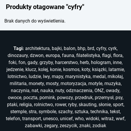
Produkty otagowane "cyfry"
Brak danych do wyświetlenia.
Tagi:
architektura
,
bajki
,
balon
,
bhp
,
brd
,
cyfry
,
cyrk
,
dinozaury
,
dzwon
,
europa
,
fauna
,
filatelistyka
,
flagi
,
flora
,
foki
,
fon
,
gady
,
grzyby
,
harcerstwo
,
herb
,
hologram
,
inne
,
jedzenie
,
klucz
,
kolej
,
konie
,
kosmos
,
koty
,
ksiązki
,
latarnie
,
lotnictwo
,
ludzie
,
lwy
,
mapy
,
marynistyka
,
medal
,
mikołaj
,
militaria
,
monety
,
mosty
,
motoryzacja
,
motyle
,
muzyka
,
naczynia
,
nat
,
nauka
,
nuty
,
odznaczenia
,
ONZ
,
owady
,
owoce
,
poczta
,
pomink
,
powozy
,
przedruk
,
przemysł
,
psy
,
ptaki
,
religia
,
rolnictwo
,
rower
,
ryby
,
skauting
,
słonie
,
sport
,
stemple
,
stra
,
symbole
,
szachy
,
sztuka
,
technika
,
tekst
,
telefon
,
transport
,
unesco
,
unicef
,
who
,
widoki
,
witraż
,
wwf
,
zabawki
,
zegary
,
zeszycik
,
znaki
,
zodiak