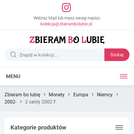
Widzisz błąd lub masz uwagi napisz:
kolekcja@zbierambolubie.pl
Szukaj
MENU
›
›
›
›
Zbieram bo lubię
Monety
Europa
Niemcy
›
2002-
2 centy 2002 F
Kategorie produktów