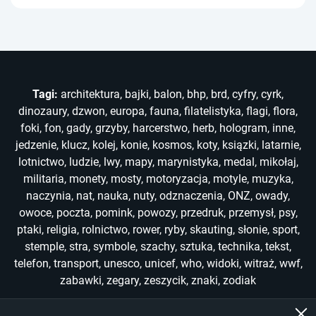
Tagi:
architektura
,
bajki
,
balon
,
bhp
,
brd
,
cyfry
,
cyrk
,
dinozaury
,
dzwon
,
europa
,
fauna
,
filatelistyka
,
flagi
,
flora
,
foki
,
fon
,
gady
,
grzyby
,
harcerstwo
,
herb
,
hologram
,
inne
,
jedzenie
,
klucz
,
kolej
,
konie
,
kosmos
,
koty
,
ksiązki
,
latarnie
,
lotnictwo
,
ludzie
,
lwy
,
mapy
,
marynistyka
,
medal
,
mikołaj
,
militaria
,
monety
,
mosty
,
motoryzacja
,
motyle
,
muzyka
,
naczynia
,
nat
,
nauka
,
nuty
,
odznaczenia
,
ONZ
,
owady
,
owoce
,
poczta
,
pomink
,
powozy
,
przedruk
,
przemysł
,
psy
,
ptaki
,
religia
,
rolnictwo
,
rower
,
ryby
,
skauting
,
słonie
,
sport
,
stemple
,
stra
,
symbole
,
szachy
,
sztuka
,
technika
,
tekst
,
telefon
,
transport
,
unesco
,
unicef
,
who
,
widoki
,
witraż
,
wwf
,
zabawki
,
zegary
,
zeszycik
,
znaki
,
zodiak