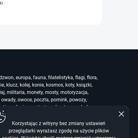
ki
dzwon
,
europa
,
fauna
,
filatelistyka
,
flagi
,
flora
,
ie
,
klucz
,
kolej
,
konie
,
kosmos
,
koty
,
ksiązki
,
łaj
,
militaria
,
monety
,
mosty
,
motoryzacja
,
,
owady
,
owoce
,
poczta
,
pomink
,
powozy
,
uting
,
słonie
,
sport
,
stemple
,
stra
,
symbole
,
ef
,
who
,
widoki
,
witraż
,
wwf
,
zabawki
,
zegary
,
Korzystając z witryny bez zmiany ustawień
przeglądarki wyrażasz zgodę na użycie plików