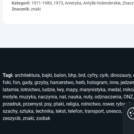
Kategorii:
1971-1980
,
1973
,
Ameryka
,
Antylle Holenderskie
,
Znacz
Znacznik:
znaki
Tagi:
architektura
,
bajki
,
balon
,
bhp
,
brd
,
cyfry
,
cyrk
,
dinozaury
,
foki
,
fon
,
gady
,
grzyby
,
harcerstwo
,
herb
,
hologram
,
inne
,
jedzen
latarnie
,
lotnictwo
,
ludzie
,
lwy
,
mapy
,
marynistyka
,
medal
,
miko
motyle
,
muzyka
,
naczynia
,
nat
,
nauka
,
nuty
,
odznaczenia
,
ONZ
przedruk
,
przemysł
,
psy
,
ptaki
,
religia
,
rolnictwo
,
rower
,
ryby
,
ska
szachy
,
sztuka
,
technika
,
tekst
,
telefon
,
transport
,
unesco
,
unic
zeszycik
,
znaki
,
zodiak