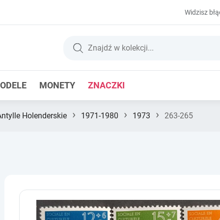
Widzisz błą
ODELE
MONETY
ZNACZKI
›
›
›
Antylle Holenderskie
1971-1980
1973
263-265