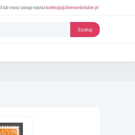
d lub masz uwagi napisz:
kolekcja@zbierambolubie.pl
Szukaj