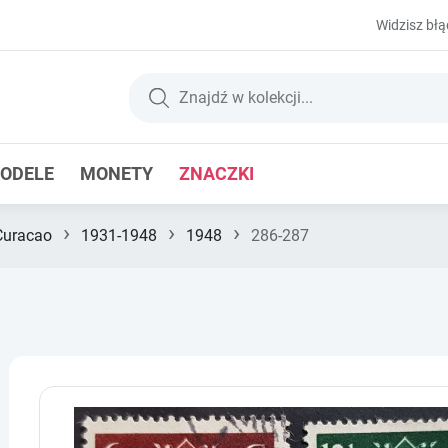
Widzisz błą
ODELE
MONETY
ZNACZKI
›
›
›
Curacao
1931-1948
1948
286-287