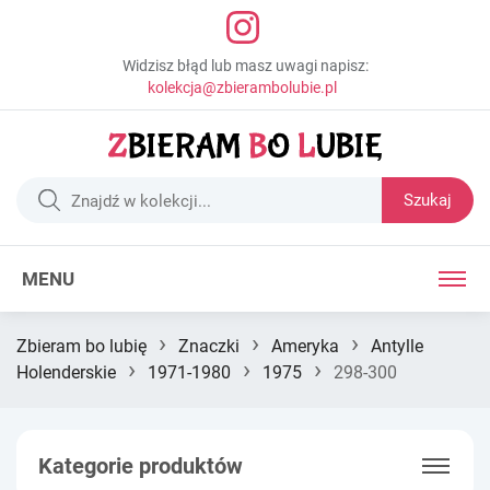
Widzisz błąd lub masz uwagi napisz:
kolekcja@zbierambolubie.pl
Szukaj
MENU
›
›
›
Zbieram bo lubię
Znaczki
Ameryka
Antylle
›
›
›
Holenderskie
1971-1980
1975
298-300
Kategorie produktów