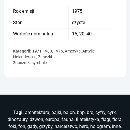
Rok emisji
1975
Stan
czyste
Wartość nominalna
15, 20, 40
Kategorii:
1971-1980
,
1975
,
Ameryka
,
Antylle
Holenderskie
,
Znaczki
Znacznik:
symbole
Tagi:
architektura
,
bajki
,
balon
,
bhp
,
brd
,
cyfry
,
cyrk
,
dinozaury
,
dzwon
,
europa
,
fauna
,
filatelistyka
,
flagi
,
flora
,
foki
,
fon
,
gady
,
grzyby
,
harcerstwo
,
herb
,
hologram
,
inne
,