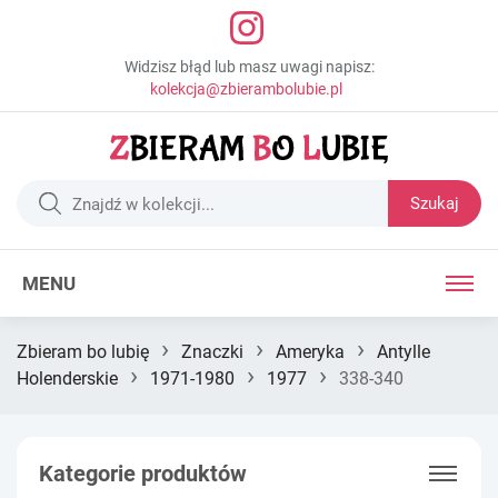
Widzisz błąd lub masz uwagi napisz:
kolekcja@zbierambolubie.pl
Szukaj
MENU
›
›
›
Zbieram bo lubię
Znaczki
Ameryka
Antylle
›
›
›
Holenderskie
1971-1980
1977
338-340
Kategorie produktów