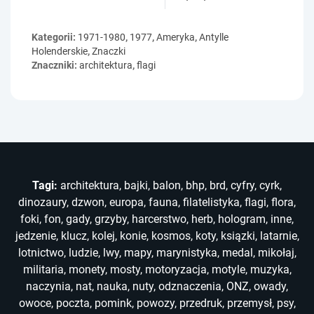
Kategorii:
1971-1980
,
1977
,
Ameryka
,
Antylle
Holenderskie
,
Znaczki
Znaczniki:
architektura
,
flagi
Tagi:
architektura
,
bajki
,
balon
,
bhp
,
brd
,
cyfry
,
cyrk
,
dinozaury
,
dzwon
,
europa
,
fauna
,
filatelistyka
,
flagi
,
flora
,
foki
,
fon
,
gady
,
grzyby
,
harcerstwo
,
herb
,
hologram
,
inne
,
jedzenie
,
klucz
,
kolej
,
konie
,
kosmos
,
koty
,
ksiązki
,
latarnie
,
lotnictwo
,
ludzie
,
lwy
,
mapy
,
marynistyka
,
medal
,
mikołaj
,
militaria
,
monety
,
mosty
,
motoryzacja
,
motyle
,
muzyka
,
naczynia
,
nat
,
nauka
,
nuty
,
odznaczenia
,
ONZ
,
owady
,
owoce
,
poczta
,
pomink
,
powozy
,
przedruk
,
przemysł
,
psy
,