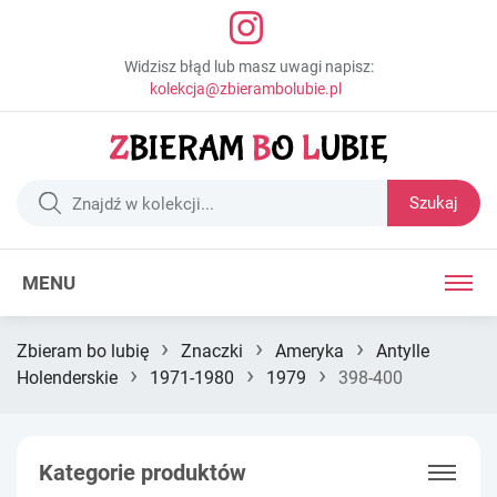
Widzisz błąd lub masz uwagi napisz:
kolekcja@zbierambolubie.pl
Szukaj
MENU
›
›
›
Zbieram bo lubię
Znaczki
Ameryka
Antylle
›
›
›
Holenderskie
1971-1980
1979
398-400
Kategorie produktów