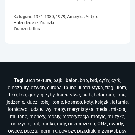
Kategorii:
1971-1980
,
1979
,
Ameryka
,
Antylle
Holenderskie
,
Znaczki
Znacznik:
flora
Tagi:
architektura
,
bajki
,
balon
,
bhp
,
brd
,
cyfry
,
cyrk
,
dinozaury
,
dzwon
,
europa
,
fauna
,
filatelistyka
,
flagi
,
flora
,
foki
,
fon
,
gady
,
grzyby
,
harcerstwo
,
herb
,
hologram
,
inne
,
jedzenie
,
klucz
,
kolej
,
konie
,
kosmos
,
koty
,
ksiązki
,
latarnie
,
lotnictwo
,
ludzie
,
lwy
,
mapy
,
marynistyka
,
medal
,
mikołaj
,
militaria
,
monety
,
mosty
,
motoryzacja
,
motyle
,
muzyka
,
naczynia
,
nat
,
nauka
,
nuty
,
odznaczenia
,
ONZ
,
owady
,
owoce
,
poczta
,
pomink
,
powozy
,
przedruk
,
przemysł
,
psy
,