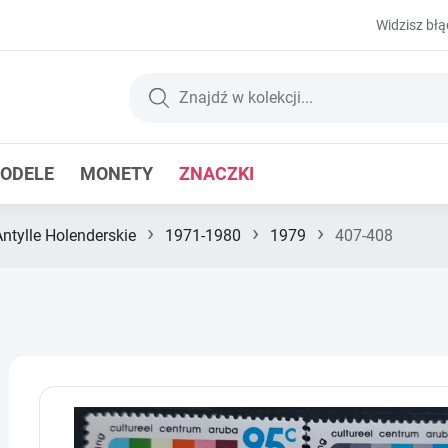
Widzisz błą
ODELE
MONETY
ZNACZKI
›
›
›
Antylle Holenderskie
1971-1980
1979
407-408