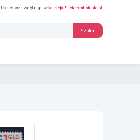
d lub masz uwagi napisz:
kolekcja@zbierambolubie.pl
Szukaj