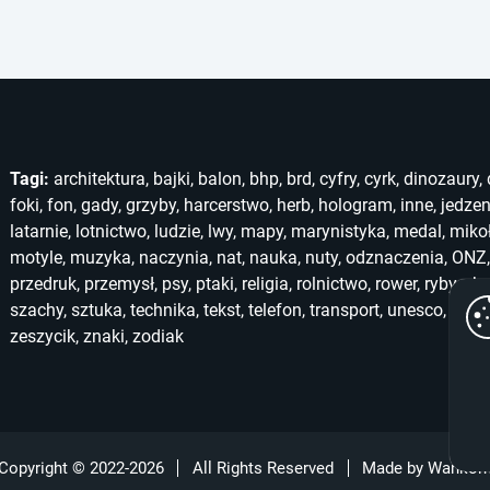
Tagi:
architektura
,
bajki
,
balon
,
bhp
,
brd
,
cyfry
,
cyrk
,
dinozaury
,
foki
,
fon
,
gady
,
grzyby
,
harcerstwo
,
herb
,
hologram
,
inne
,
jedzen
latarnie
,
lotnictwo
,
ludzie
,
lwy
,
mapy
,
marynistyka
,
medal
,
miko
motyle
,
muzyka
,
naczynia
,
nat
,
nauka
,
nuty
,
odznaczenia
,
ONZ
przedruk
,
przemysł
,
psy
,
ptaki
,
religia
,
rolnictwo
,
rower
,
ryby
,
ska
szachy
,
sztuka
,
technika
,
tekst
,
telefon
,
transport
,
unesco
,
unic
zeszycik
,
znaki
,
zodiak
Copyright © 2022-2026
All Rights Reserved
Made by
Wanko