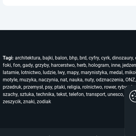
Tagi:
architektura
,
bajki
,
balon
,
bhp
,
brd
,
cyfry
,
cyrk
,
dinozaury
,
foki
,
fon
,
gady
,
grzyby
,
harcerstwo
,
herb
,
hologram
,
inne
,
jedzen
latarnie
,
lotnictwo
,
ludzie
,
lwy
,
mapy
,
marynistyka
,
medal
,
miko
motyle
,
muzyka
,
naczynia
,
nat
,
nauka
,
nuty
,
odznaczenia
,
ONZ
przedruk
,
przemysł
,
psy
,
ptaki
,
religia
,
rolnictwo
,
rower
,
ryby
,
ska
szachy
,
sztuka
,
technika
,
tekst
,
telefon
,
transport
,
unesco
,
unic
zeszycik
,
znaki
,
zodiak