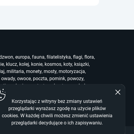
dzwon
,
europa
,
fauna
,
filatelistyka
,
flagi
,
flora
,
ie
,
klucz
,
kolej
,
konie
,
kosmos
,
koty
,
ksiązki
,
łaj
,
militaria
,
monety
,
mosty
,
motoryzacja
,
,
owady
,
owoce
,
poczta
,
pomink
,
powozy
,
uting
,
słonie
,
sport
,
stemple
,
stra
,
symbole
,
ef
,
who
,
widoki
,
witraż
,
wwf
,
zabawki
,
zegary
,
Korzystając z witryny bez zmiany ustawień
przeglądarki wyrażasz zgodę na użycie plików
cookies. W każdej chwili możesz zmienić ustawienia
przeglądarki decydujące o ich zapisywaniu.