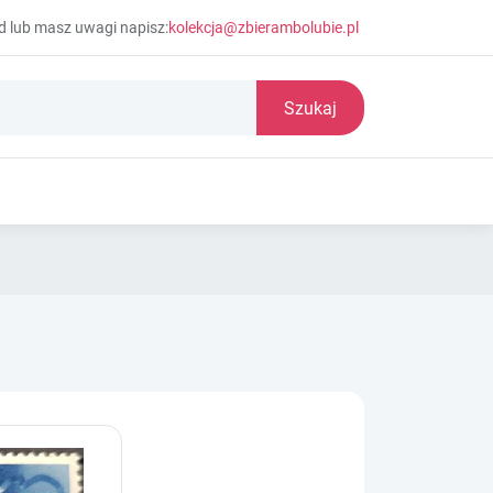
d lub masz uwagi napisz:
kolekcja@zbierambolubie.pl
Szukaj