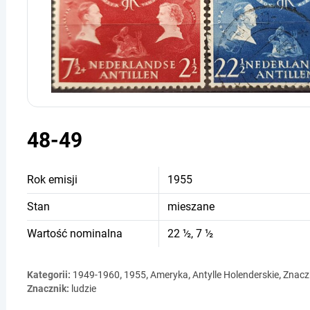
48-49
Rok emisji
1955
Stan
mieszane
Wartość nominalna
22 ½, 7 ½
Kategorii:
1949-1960
,
1955
,
Ameryka
,
Antylle Holenderskie
,
Znacz
Znacznik:
ludzie