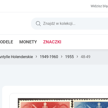
Widzisz błą
ODELE
MONETY
ZNACZKI
›
›
›
Antylle Holenderskie
1949-1960
1955
48-49