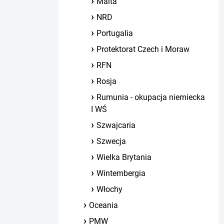
Malta
NRD
Portugalia
Protektorat Czech i Moraw
RFN
Rosja
Rumunia - okupacja niemiecka
I WŚ
Szwajcaria
Szwecja
Wielka Brytania
Wintembergia
Włochy
Oceania
PMW