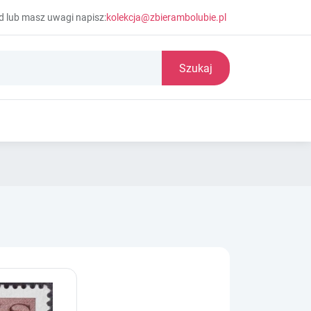
d lub masz uwagi napisz:
kolekcja@zbierambolubie.pl
Szukaj