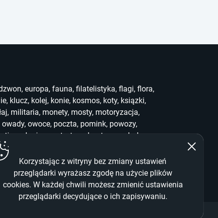
dzwon
,
europa
,
fauna
,
filatelistyka
,
flagi
,
flora
,
ie
,
klucz
,
kolej
,
konie
,
kosmos
,
koty
,
ksiązki
,
łaj
,
militaria
,
monety
,
mosty
,
motoryzacja
,
,
owady
,
owoce
,
poczta
,
pomink
,
powozy
,
uting
,
słonie
,
sport
,
stemple
,
stra
,
symbole
,
ef
,
who
,
widoki
,
witraż
,
wwf
,
zabawki
,
zegary
,
Korzystając z witryny bez zmiany ustawień
przeglądarki wyrażasz zgodę na użycie plików
cookies. W każdej chwili możesz zmienić ustawienia
przeglądarki decydujące o ich zapisywaniu.
m