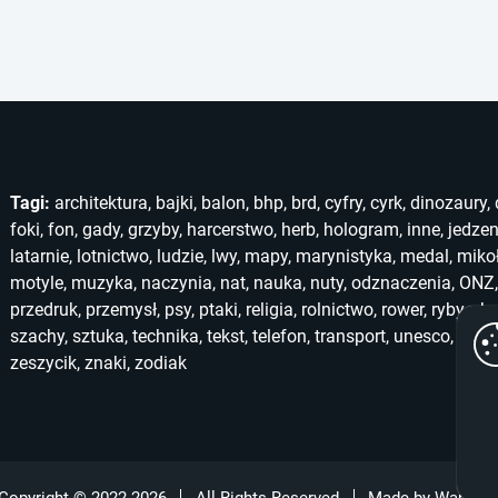
Tagi:
architektura
,
bajki
,
balon
,
bhp
,
brd
,
cyfry
,
cyrk
,
dinozaury
,
foki
,
fon
,
gady
,
grzyby
,
harcerstwo
,
herb
,
hologram
,
inne
,
jedzen
latarnie
,
lotnictwo
,
ludzie
,
lwy
,
mapy
,
marynistyka
,
medal
,
miko
motyle
,
muzyka
,
naczynia
,
nat
,
nauka
,
nuty
,
odznaczenia
,
ONZ
przedruk
,
przemysł
,
psy
,
ptaki
,
religia
,
rolnictwo
,
rower
,
ryby
,
ska
szachy
,
sztuka
,
technika
,
tekst
,
telefon
,
transport
,
unesco
,
unic
zeszycik
,
znaki
,
zodiak
Copyright © 2022-2026
All Rights Reserved
Made by
Wanko