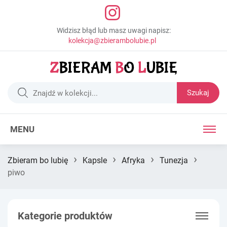
Widzisz błąd lub masz uwagi napisz:
kolekcja@zbierambolubie.pl
Szukaj
MENU
›
›
›
›
Zbieram bo lubię
Kapsle
Afryka
Tunezja
piwo
Kategorie produktów