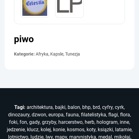
piwo
Kategorie:
Afryka
,
Kapsle
,
Tunezja
Tagi:
architektura
,
bajki
,
balon
,
bhp
,
brd
,
cyfry
,
cyrk
,
dinozaury
,
dzwon
,
europa
,
fauna
,
filatelistyka
,
flagi
,
flora
,
foki
,
fon
,
gady
,
grzyby
,
harcerstwo
,
herb
,
hologram
,
inne
,
jedzenie
,
klucz
,
kolej
,
konie
,
kosmos
,
koty
,
ksiązki
,
latarnie
,
lotnictwo
,
ludzie
,
lwy
,
mapy
,
marynistyka
,
medal
,
mikołaj
,