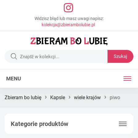
Widzisz błąd lub masz uwagi napisz:
kolekcja@zbierambolubie.pl
Szukaj
MENU
›
›
›
Zbieram bo lubię
Kapsle
wiele krajów
piwo
Kategorie produktów