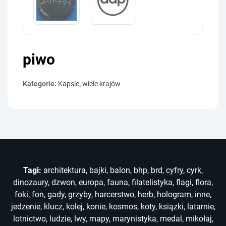
piwo
Kategorie:
Kapsle
,
wiele krajów
Tagi:
architektura
,
bajki
,
balon
,
bhp
,
brd
,
cyfry
,
cyrk
,
dinozaury
,
dzwon
,
europa
,
fauna
,
filatelistyka
,
flagi
,
flora
,
foki
,
fon
,
gady
,
grzyby
,
harcerstwo
,
herb
,
hologram
,
inne
,
jedzenie
,
klucz
,
kolej
,
konie
,
kosmos
,
koty
,
ksiązki
,
latarnie
,
lotnictwo
,
ludzie
,
lwy
,
mapy
,
marynistyka
,
medal
,
mikołaj
,