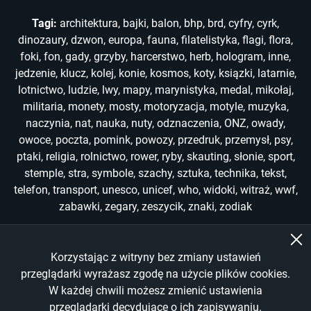
Tagi:
architektura
,
bajki
,
balon
,
bhp
,
brd
,
cyfry
,
cyrk
,
dinozaury
,
dzwon
,
europa
,
fauna
,
filatelistyka
,
flagi
,
flora
,
foki
,
fon
,
gady
,
grzyby
,
harcerstwo
,
herb
,
hologram
,
inne
,
jedzenie
,
klucz
,
kolej
,
konie
,
kosmos
,
koty
,
ksiązki
,
latarnie
,
lotnictwo
,
ludzie
,
lwy
,
mapy
,
marynistyka
,
medal
,
mikołaj
,
militaria
,
monety
,
mosty
,
motoryzacja
,
motyle
,
muzyka
,
naczynia
,
nat
,
nauka
,
nuty
,
odznaczenia
,
ONZ
,
owady
,
owoce
,
poczta
,
pomink
,
powozy
,
przedruk
,
przemysł
,
psy
,
ptaki
,
religia
,
rolnictwo
,
rower
,
ryby
,
skauting
,
słonie
,
sport
,
stemple
,
stra
,
symbole
,
szachy
,
sztuka
,
technika
,
tekst
,
telefon
,
transport
,
unesco
,
unicef
,
who
,
widoki
,
witraż
,
wwf
,
zabawki
,
zegary
,
zeszycik
,
znaki
,
zodiak
Korzystając z witryny bez zmiany ustawień
Copyright © 2022-2026
przeglądarki wyrażasz zgodę na użycie plików cookies.
W każdej chwili możesz zmienić ustawienia
All Rights Reserved
przeglądarki decydujące o ich zapisywaniu.