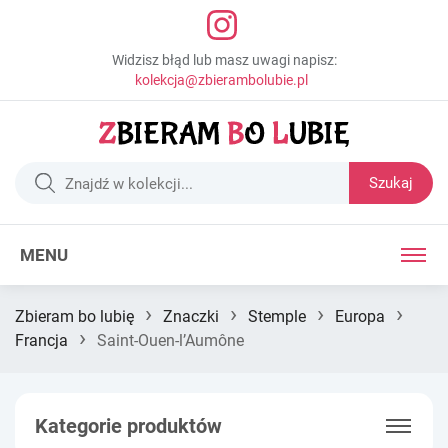
Widzisz błąd lub masz uwagi napisz:
kolekcja@zbierambolubie.pl
Szukaj
MENU
›
›
›
›
Zbieram bo lubię
Znaczki
Stemple
Europa
›
Francja
Saint-Ouen-l’Aumône
Kategorie produktów