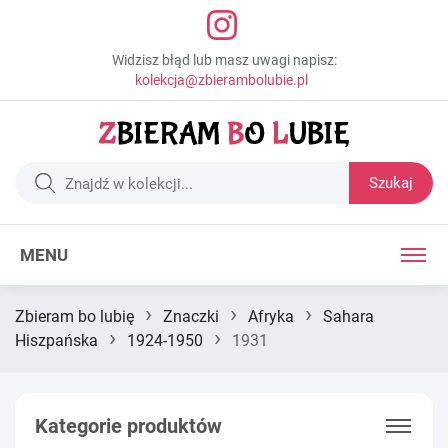
Widzisz błąd lub masz uwagi napisz:
kolekcja@zbierambolubie.pl
Szukaj
MENU
›
›
›
Zbieram bo lubię
Znaczki
Afryka
Sahara
›
›
Hiszpańska
1924-1950
1931
Kategorie produktów