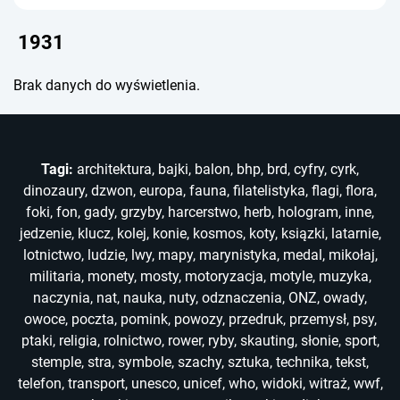
1931
Brak danych do wyświetlenia.
Tagi:
architektura
,
bajki
,
balon
,
bhp
,
brd
,
cyfry
,
cyrk
,
dinozaury
,
dzwon
,
europa
,
fauna
,
filatelistyka
,
flagi
,
flora
,
foki
,
fon
,
gady
,
grzyby
,
harcerstwo
,
herb
,
hologram
,
inne
,
jedzenie
,
klucz
,
kolej
,
konie
,
kosmos
,
koty
,
ksiązki
,
latarnie
,
lotnictwo
,
ludzie
,
lwy
,
mapy
,
marynistyka
,
medal
,
mikołaj
,
militaria
,
monety
,
mosty
,
motoryzacja
,
motyle
,
muzyka
,
naczynia
,
nat
,
nauka
,
nuty
,
odznaczenia
,
ONZ
,
owady
,
owoce
,
poczta
,
pomink
,
powozy
,
przedruk
,
przemysł
,
psy
,
ptaki
,
religia
,
rolnictwo
,
rower
,
ryby
,
skauting
,
słonie
,
sport
,
stemple
,
stra
,
symbole
,
szachy
,
sztuka
,
technika
,
tekst
,
telefon
,
transport
,
unesco
,
unicef
,
who
,
widoki
,
witraż
,
wwf
,