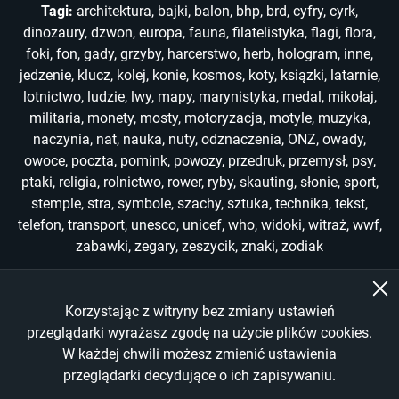
Tagi:
architektura
,
bajki
,
balon
,
bhp
,
brd
,
cyfry
,
cyrk
,
dinozaury
,
dzwon
,
europa
,
fauna
,
filatelistyka
,
flagi
,
flora
,
foki
,
fon
,
gady
,
grzyby
,
harcerstwo
,
herb
,
hologram
,
inne
,
jedzenie
,
klucz
,
kolej
,
konie
,
kosmos
,
koty
,
ksiązki
,
latarnie
,
lotnictwo
,
ludzie
,
lwy
,
mapy
,
marynistyka
,
medal
,
mikołaj
,
militaria
,
monety
,
mosty
,
motoryzacja
,
motyle
,
muzyka
,
naczynia
,
nat
,
nauka
,
nuty
,
odznaczenia
,
ONZ
,
owady
,
owoce
,
poczta
,
pomink
,
powozy
,
przedruk
,
przemysł
,
psy
,
ptaki
,
religia
,
rolnictwo
,
rower
,
ryby
,
skauting
,
słonie
,
sport
,
stemple
,
stra
,
symbole
,
szachy
,
sztuka
,
technika
,
tekst
,
telefon
,
transport
,
unesco
,
unicef
,
who
,
widoki
,
witraż
,
wwf
,
zabawki
,
zegary
,
zeszycik
,
znaki
,
zodiak
Korzystając z witryny bez zmiany ustawień
Copyright © 2022-2026
przeglądarki wyrażasz zgodę na użycie plików cookies.
W każdej chwili możesz zmienić ustawienia
All Rights Reserved
przeglądarki decydujące o ich zapisywaniu.
Made by
Wankom