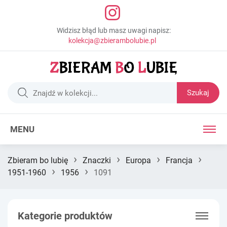
Widzisz błąd lub masz uwagi napisz:
kolekcja@zbierambolubie.pl
Szukaj
MENU
›
›
›
›
Zbieram bo lubię
Znaczki
Europa
Francja
›
›
1951-1960
1956
1091
Kategorie produktów