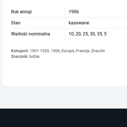
Rok emisji
1906
Stan
kasowane
Wartość nominalna
10, 20, 25, 30, 35, 5
Kategorii:
1901-1920
,
1906
,
Europa
,
Francja
,
Znaczki
Znacznik:
ludzie