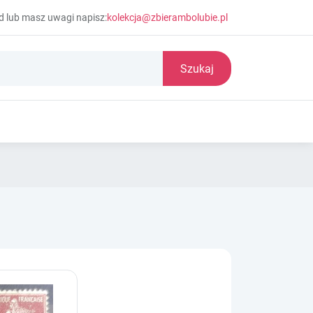
d lub masz uwagi napisz:
kolekcja@zbierambolubie.pl
Szukaj