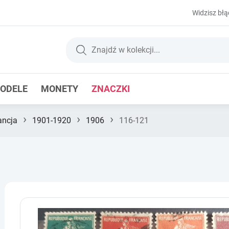
Widzisz błą
ODELE
MONETY
ZNACZKI
›
›
›
ancja
1901-1920
1906
116-121