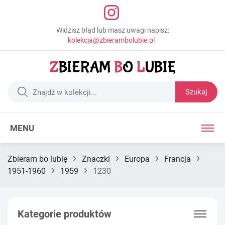
Widzisz błąd lub masz uwagi napisz:
kolekcja@zbierambolubie.pl
Szukaj
MENU
›
›
›
›
Zbieram bo lubię
Znaczki
Europa
Francja
›
›
1951-1960
1959
1230
Kategorie produktów