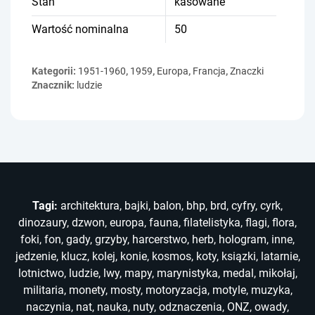
Stan
kasowane
Wartość nominalna
50
Kategorii:
1951-1960
,
1959
,
Europa
,
Francja
,
Znaczki
Znacznik:
ludzie
Tagi:
architektura
,
bajki
,
balon
,
bhp
,
brd
,
cyfry
,
cyrk
,
dinozaury
,
dzwon
,
europa
,
fauna
,
filatelistyka
,
flagi
,
flora
,
foki
,
fon
,
gady
,
grzyby
,
harcerstwo
,
herb
,
hologram
,
inne
,
jedzenie
,
klucz
,
kolej
,
konie
,
kosmos
,
koty
,
ksiązki
,
latarnie
,
lotnictwo
,
ludzie
,
lwy
,
mapy
,
marynistyka
,
medal
,
mikołaj
,
militaria
,
monety
,
mosty
,
motoryzacja
,
motyle
,
muzyka
,
naczynia
,
nat
,
nauka
,
nuty
,
odznaczenia
,
ONZ
,
owady
,