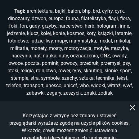
Tagi:
architektura
,
bajki
,
balon
,
bhp
,
brd
,
cyfry
,
cyrk
,
dinozaury
,
dzwon
,
europa
,
fauna
,
filatelistyka
,
flagi
,
flora
,
foki
,
fon
,
gady
,
grzyby
,
harcerstwo
,
herb
,
hologram
,
inne
,
jedzenie
,
klucz
,
kolej
,
konie
,
kosmos
,
koty
,
ksiązki
,
latarnie
,
lotnictwo
,
ludzie
,
lwy
,
mapy
,
marynistyka
,
medal
,
mikołaj
,
militaria
,
monety
,
mosty
,
motoryzacja
,
motyle
,
muzyka
,
naczynia
,
nat
,
nauka
,
nuty
,
odznaczenia
,
ONZ
,
owady
,
owoce
,
poczta
,
pomink
,
powozy
,
przedruk
,
przemysł
,
psy
,
ptaki
,
religia
,
rolnictwo
,
rower
,
ryby
,
skauting
,
słonie
,
sport
,
stemple
,
stra
,
symbole
,
szachy
,
sztuka
,
technika
,
tekst
,
telefon
,
transport
,
unesco
,
unicef
,
who
,
widoki
,
witraż
,
wwf
,
zabawki
,
zegary
,
zeszycik
,
znaki
,
zodiak
Korzystając z witryny bez zmiany ustawień
Copyright © 2022-2026
przeglądarki wyrażasz zgodę na użycie plików cookies.
W każdej chwili możesz zmienić ustawienia
All Rights Reserved
przeglądarki decydujące o ich zapisywaniu.