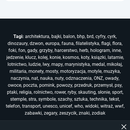
Tagi:
architektura
,
bajki
,
balon
,
bhp
,
brd
,
cyfry
,
cyrk
,
dinozaury
,
dzwon
,
europa
,
fauna
,
filatelistyka
,
flagi
,
flora
,
foki
,
fon
,
gady
,
grzyby
,
harcerstwo
,
herb
,
hologram
,
inne
,
jedzenie
,
klucz
,
kolej
,
konie
,
kosmos
,
koty
,
ksiązki
,
latarnie
,
lotnictwo
,
ludzie
,
lwy
,
mapy
,
marynistyka
,
medal
,
mikołaj
,
militaria
,
monety
,
mosty
,
motoryzacja
,
motyle
,
muzyka
,
naczynia
,
nat
,
nauka
,
nuty
,
odznaczenia
,
ONZ
,
owady
,
owoce
,
poczta
,
pomink
,
powozy
,
przedruk
,
przemysł
,
psy
,
ptaki
,
religia
,
rolnictwo
,
rower
,
ryby
,
skauting
,
słonie
,
sport
,
stemple
,
stra
,
symbole
,
szachy
,
sztuka
,
technika
,
tekst
,
telefon
,
transport
,
unesco
,
unicef
,
who
,
widoki
,
witraż
,
wwf
,
zabawki
,
zegary
,
zeszycik
,
znaki
,
zodiak