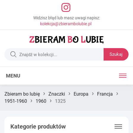
Widzisz błąd lub masz uwagi napisz:
kolekcja@zbierambolubie.pl
Szukaj
MENU
›
›
›
›
Zbieram bo lubię
Znaczki
Europa
Francja
›
›
1951-1960
1960
1325
Kategorie produktów