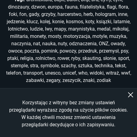
dinozaury
,
dzwon
,
europa
,
fauna
,
filatelistyka
,
flagi
,
flora
,
foki
,
fon
,
gady
,
grzyby
,
harcerstwo
,
herb
,
hologram
,
inne
,
jedzenie
,
klucz
,
kolej
,
konie
,
kosmos
,
koty
,
ksiązki
,
latarnie
,
lotnictwo
,
ludzie
,
lwy
,
mapy
,
marynistyka
,
medal
,
mikołaj
,
militaria
,
monety
,
mosty
,
motoryzacja
,
motyle
,
muzyka
,
naczynia
,
nat
,
nauka
,
nuty
,
odznaczenia
,
ONZ
,
owady
,
owoce
,
poczta
,
pomink
,
powozy
,
przedruk
,
przemysł
,
psy
,
ptaki
,
religia
,
rolnictwo
,
rower
,
ryby
,
skauting
,
słonie
,
sport
,
stemple
,
stra
,
symbole
,
szachy
,
sztuka
,
technika
,
tekst
,
telefon
,
transport
,
unesco
,
unicef
,
who
,
widoki
,
witraż
,
wwf
,
zabawki
,
zegary
,
zeszycik
,
znaki
,
zodiak
Korzystając z witryny bez zmiany ustawień
Copyright © 2022-2026
przeglądarki wyrażasz zgodę na użycie plików cookies.
W każdej chwili możesz zmienić ustawienia
All Rights Reserved
przeglądarki decydujące o ich zapisywaniu.
Made by
Wankom