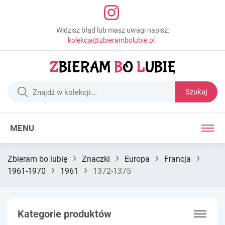
Widzisz błąd lub masz uwagi napisz:
kolekcja@zbierambolubie.pl
Szukaj
MENU
›
›
›
›
Zbieram bo lubię
Znaczki
Europa
Francja
›
›
1961-1970
1961
1372-1375
Kategorie produktów