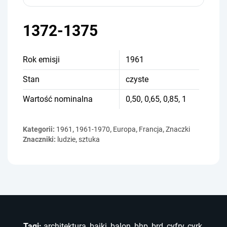
1372-1375
Rok emisji
1961
Stan
czyste
Wartość nominalna
0,50, 0,65, 0,85, 1
Kategorii:
1961
,
1961-1970
,
Europa
,
Francja
,
Znaczki
Znaczniki:
ludzie
,
sztuka
Tagi:
architektura
,
bajki
,
balon
,
bhp
,
brd
,
cyfry
,
cyrk
,