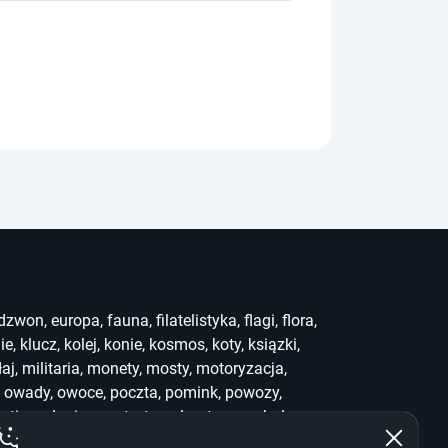
dzwon
,
europa
,
fauna
,
filatelistyka
,
flagi
,
flora
,
ie
,
klucz
,
kolej
,
konie
,
kosmos
,
koty
,
ksiązki
,
łaj
,
militaria
,
monety
,
mosty
,
motoryzacja
,
,
owady
,
owoce
,
poczta
,
pomink
,
powozy
,
uting
,
słonie
,
sport
,
stemple
,
stra
,
symbole
,
ef
,
who
,
widoki
,
witraż
,
wwf
,
zabawki
,
zegary
,