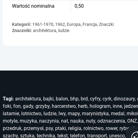
Wartość nominalna
0,50
Kategorii:
1961-1970
,
1962
,
Europa
,
Francja
,
Znaczki
Znaczniki:
architektura
,
ludzie
Tagi:
architektura
,
bajki
,
balon
,
bhp
,
brd
,
cyfry
,
cyrk
,
dinozaury
,
foki
,
fon
,
gady
,
grzyby
,
harcerstwo
,
herb
,
hologram
,
inne
,
jedzen
latarnie
,
lotnictwo
,
ludzie
,
lwy
,
mapy
,
marynistyka
,
medal
,
miko
motyle
,
muzyka
,
naczynia
,
nat
,
nauka
,
nuty
,
odznaczenia
,
ONZ
przedruk
,
przemysł
,
psy
,
ptaki
,
religia
,
rolnictwo
,
rower
,
ryby
,
ska
szachy
,
sztuka
,
technika
,
tekst
,
telefon
,
transport
,
unesco
,
unic