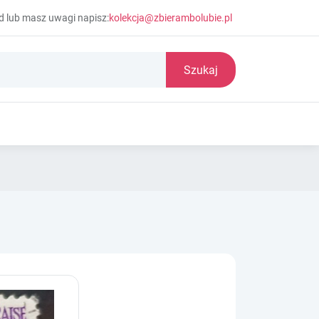
d lub masz uwagi napisz:
kolekcja@zbierambolubie.pl
Szukaj