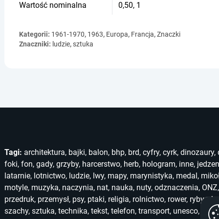
Wartość nominalna
0,50, 1
Kategorii:
1961-1970
,
1963
,
Europa
,
Francja
,
Znaczki
Znaczniki:
ludzie
,
sztuka
Tagi:
architektura
,
bajki
,
balon
,
bhp
,
brd
,
cyfry
,
cyrk
,
dinozaury
,
foki
,
fon
,
gady
,
grzyby
,
harcerstwo
,
herb
,
hologram
,
inne
,
jedzen
latarnie
,
lotnictwo
,
ludzie
,
lwy
,
mapy
,
marynistyka
,
medal
,
miko
motyle
,
muzyka
,
naczynia
,
nat
,
nauka
,
nuty
,
odznaczenia
,
ONZ
przedruk
,
przemysł
,
psy
,
ptaki
,
religia
,
rolnictwo
,
rower
,
ryby
,
ska
szachy
,
sztuka
,
technika
,
tekst
,
telefon
,
transport
,
unesco
,
unic