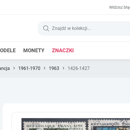
Widzisz błą
ODELE
MONETY
ZNACZKI
›
›
›
ancja
1961-1970
1963
1426-1427