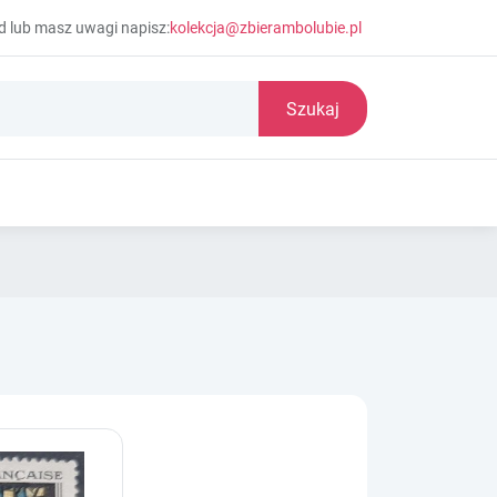
d lub masz uwagi napisz:
kolekcja@zbierambolubie.pl
Szukaj