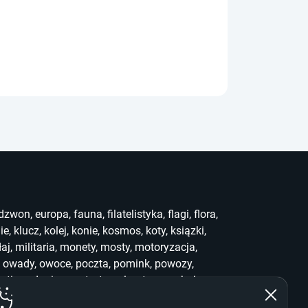
dzwon
,
europa
,
fauna
,
filatelistyka
,
flagi
,
flora
,
ie
,
klucz
,
kolej
,
konie
,
kosmos
,
koty
,
ksiązki
,
łaj
,
militaria
,
monety
,
mosty
,
motoryzacja
,
,
owady
,
owoce
,
poczta
,
pomink
,
powozy
,
uting
,
słonie
,
sport
,
stemple
,
stra
,
symbole
,
ef
,
who
,
widoki
,
witraż
,
wwf
,
zabawki
,
zegary
,