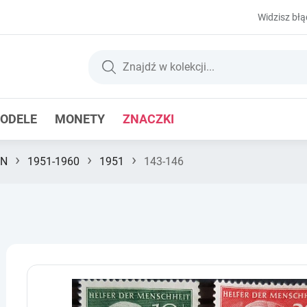
Widzisz błą
ODELE
MONETY
ZNACZKI
›
›
›
FN
1951-1960
1951
143-146