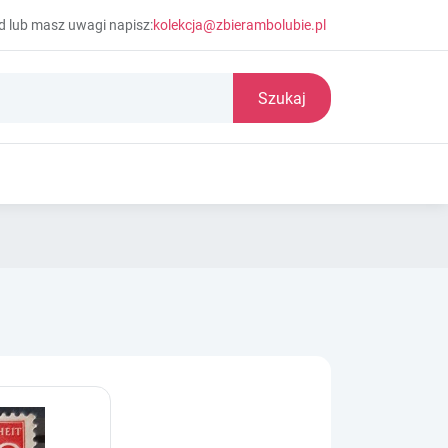
d lub masz uwagi napisz:
kolekcja@zbierambolubie.pl
Szukaj