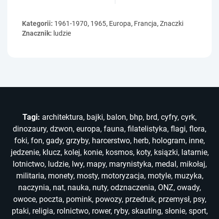
Kategorii:
1961-1970
,
1965
,
Europa
,
Francja
,
Znaczki
Znacznik:
ludzie
Tagi:
architektura
,
bajki
,
balon
,
bhp
,
brd
,
cyfry
,
cyrk
,
dinozaury
,
dzwon
,
europa
,
fauna
,
filatelistyka
,
flagi
,
flora
,
foki
,
fon
,
gady
,
grzyby
,
harcerstwo
,
herb
,
hologram
,
inne
,
jedzenie
,
klucz
,
kolej
,
konie
,
kosmos
,
koty
,
ksiązki
,
latarnie
,
lotnictwo
,
ludzie
,
lwy
,
mapy
,
marynistyka
,
medal
,
mikołaj
,
militaria
,
monety
,
mosty
,
motoryzacja
,
motyle
,
muzyka
,
naczynia
,
nat
,
nauka
,
nuty
,
odznaczenia
,
ONZ
,
owady
,
owoce
,
poczta
,
pomink
,
powozy
,
przedruk
,
przemysł
,
psy
,
ptaki
,
religia
,
rolnictwo
,
rower
,
ryby
,
skauting
,
słonie
,
sport
,