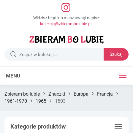
Widzisz błąd lub masz uwagi napisz:
kolekcja@zbierambolubie.pl
Szukaj
MENU
›
›
›
›
Zbieram bo lubię
Znaczki
Europa
Francja
›
›
1961-1970
1965
1503
Kategorie produktów