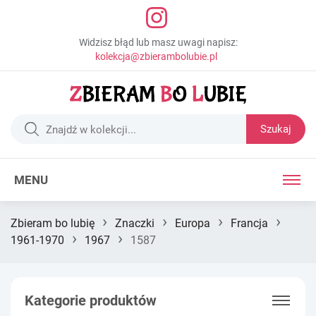
Widzisz błąd lub masz uwagi napisz:
kolekcja@zbierambolubie.pl
Szukaj
MENU
›
›
›
›
Zbieram bo lubię
Znaczki
Europa
Francja
›
›
1961-1970
1967
1587
Kategorie produktów