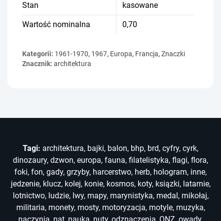
Stan
kasowane
Wartość nominalna
0,70
Kategorii:
1961-1970
,
1967
,
Europa
,
Francja
,
Znaczki
Znacznik:
architektura
Tagi:
architektura
,
bajki
,
balon
,
bhp
,
brd
,
cyfry
,
cyrk
,
dinozaury
,
dzwon
,
europa
,
fauna
,
filatelistyka
,
flagi
,
flora
,
foki
,
fon
,
gady
,
grzyby
,
harcerstwo
,
herb
,
hologram
,
inne
,
jedzenie
,
klucz
,
kolej
,
konie
,
kosmos
,
koty
,
ksiązki
,
latarnie
,
lotnictwo
,
ludzie
,
lwy
,
mapy
,
marynistyka
,
medal
,
mikołaj
,
militaria
,
monety
,
mosty
,
motoryzacja
,
motyle
,
muzyka
,
naczynia
,
nat
,
nauka
,
nuty
,
odznaczenia
,
ONZ
,
owady
,