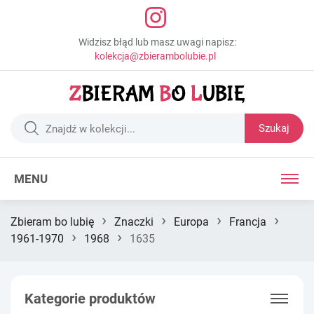
Widzisz błąd lub masz uwagi napisz:
kolekcja@zbierambolubie.pl
Szukaj
MENU
›
›
›
›
Zbieram bo lubię
Znaczki
Europa
Francja
›
›
1961-1970
1968
1635
Kategorie produktów