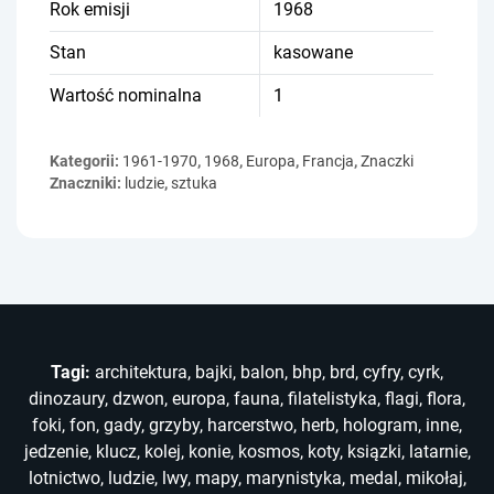
Rok emisji
1968
Stan
kasowane
Wartość nominalna
1
Kategorii:
1961-1970
,
1968
,
Europa
,
Francja
,
Znaczki
Znaczniki:
ludzie
,
sztuka
Tagi:
architektura
,
bajki
,
balon
,
bhp
,
brd
,
cyfry
,
cyrk
,
dinozaury
,
dzwon
,
europa
,
fauna
,
filatelistyka
,
flagi
,
flora
,
foki
,
fon
,
gady
,
grzyby
,
harcerstwo
,
herb
,
hologram
,
inne
,
jedzenie
,
klucz
,
kolej
,
konie
,
kosmos
,
koty
,
ksiązki
,
latarnie
,
lotnictwo
,
ludzie
,
lwy
,
mapy
,
marynistyka
,
medal
,
mikołaj
,