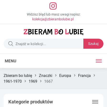
Widzisz błąd lub masz uwagi napisz:
kolekcja@zbierambolubie.pl
Szukaj
MENU
›
›
›
›
Zbieram bo lubię
Znaczki
Europa
Francja
›
›
1961-1970
1969
1667
Kategorie produktów