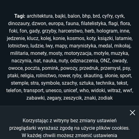
Tagi:
architektura
,
bajki
,
balon
,
bhp
,
brd
,
cyfry
,
cyrk
,
dinozaury
,
dzwon
,
europa
,
fauna
,
filatelistyka
,
flagi
,
flora
,
foki
,
fon
,
gady
,
grzyby
,
harcerstwo
,
herb
,
hologram
,
inne
,
jedzenie
,
klucz
,
kolej
,
konie
,
kosmos
,
koty
,
ksiązki
,
latarnie
,
lotnictwo
,
ludzie
,
lwy
,
mapy
,
marynistyka
,
medal
,
mikołaj
,
militaria
,
monety
,
mosty
,
motoryzacja
,
motyle
,
muzyka
,
naczynia
,
nat
,
nauka
,
nuty
,
odznaczenia
,
ONZ
,
owady
,
owoce
,
poczta
,
pomink
,
powozy
,
przedruk
,
przemysł
,
psy
,
ptaki
,
religia
,
rolnictwo
,
rower
,
ryby
,
skauting
,
słonie
,
sport
,
stemple
,
stra
,
symbole
,
szachy
,
sztuka
,
technika
,
tekst
,
telefon
,
transport
,
unesco
,
unicef
,
who
,
widoki
,
witraż
,
wwf
,
zabawki
,
zegary
,
zeszycik
,
znaki
,
zodiak
Korzystając z witryny bez zmiany ustawień
Copyright © 2022-2026
przeglądarki wyrażasz zgodę na użycie plików cookies.
W każdej chwili możesz zmienić ustawienia
All Rights Reserved