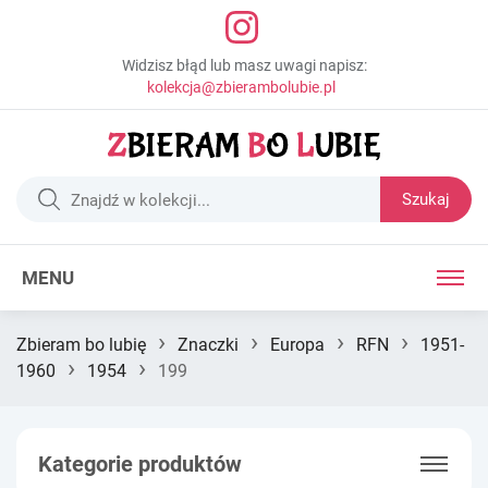
Widzisz błąd lub masz uwagi napisz:
kolekcja@zbierambolubie.pl
Szukaj
MENU
›
›
›
›
Zbieram bo lubię
Znaczki
Europa
RFN
1951-
›
›
1960
1954
199
Kategorie produktów