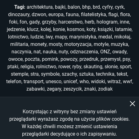
Tagi:
architektura
,
bajki
,
balon
,
bhp
,
brd
,
cyfry
,
cyrk
,
dinozaury
,
dzwon
,
europa
,
fauna
,
filatelistyka
,
flagi
,
flora
,
foki
,
fon
,
gady
,
grzyby
,
harcerstwo
,
herb
,
hologram
,
inne
,
jedzenie
,
klucz
,
kolej
,
konie
,
kosmos
,
koty
,
ksiązki
,
latarnie
,
lotnictwo
,
ludzie
,
lwy
,
mapy
,
marynistyka
,
medal
,
mikołaj
,
militaria
,
monety
,
mosty
,
motoryzacja
,
motyle
,
muzyka
,
naczynia
,
nat
,
nauka
,
nuty
,
odznaczenia
,
ONZ
,
owady
,
owoce
,
poczta
,
pomink
,
powozy
,
przedruk
,
przemysł
,
psy
,
ptaki
,
religia
,
rolnictwo
,
rower
,
ryby
,
skauting
,
słonie
,
sport
,
stemple
,
stra
,
symbole
,
szachy
,
sztuka
,
technika
,
tekst
,
telefon
,
transport
,
unesco
,
unicef
,
who
,
widoki
,
witraż
,
wwf
,
zabawki
,
zegary
,
zeszycik
,
znaki
,
zodiak
Korzystając z witryny bez zmiany ustawień
Copyright © 2022-2026
przeglądarki wyrażasz zgodę na użycie plików cookies.
W każdej chwili możesz zmienić ustawienia
All Rights Reserved
przeglądarki decydujące o ich zapisywaniu.
Made by
Wankom