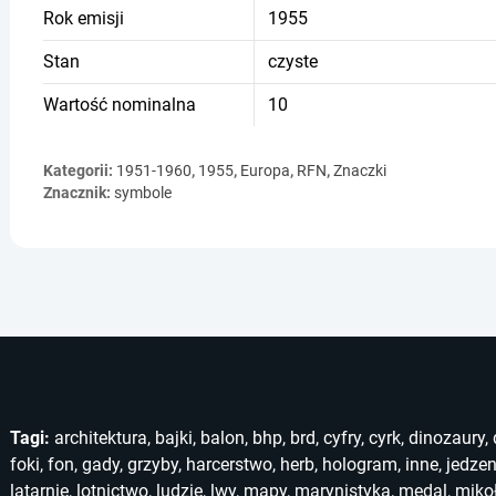
Rok emisji
1955
Stan
czyste
Wartość nominalna
10
Kategorii:
1951-1960
,
1955
,
Europa
,
RFN
,
Znaczki
Znacznik:
symbole
Tagi:
architektura
,
bajki
,
balon
,
bhp
,
brd
,
cyfry
,
cyrk
,
dinozaury
,
foki
,
fon
,
gady
,
grzyby
,
harcerstwo
,
herb
,
hologram
,
inne
,
jedzen
latarnie
,
lotnictwo
,
ludzie
,
lwy
,
mapy
,
marynistyka
,
medal
,
miko