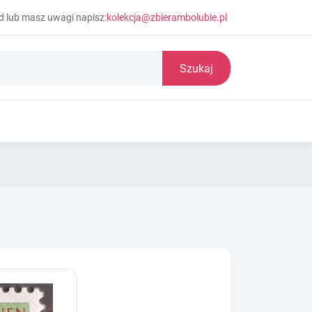
d lub masz uwagi napisz:
kolekcja@zbierambolubie.pl
Szukaj