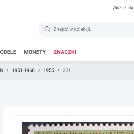
Widzisz błą
ODELE
MONETY
ZNACZKI
›
›
›
FN
1951-1960
1955
221