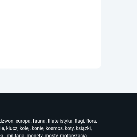
dzwon
,
europa
,
fauna
,
filatelistyka
,
flagi
,
flora
,
ie
,
klucz
,
kolej
,
konie
,
kosmos
,
koty
,
ksiązki
,
łaj
,
militaria
,
monety
,
mosty
,
motoryzacja
,