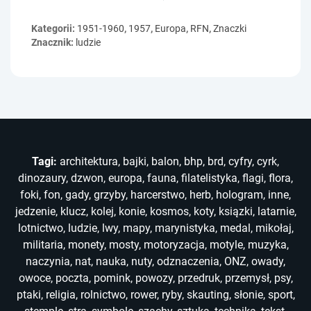
Kategorii:
1951-1960
,
1957
,
Europa
,
RFN
,
Znaczki
Znacznik:
ludzie
Tagi:
architektura
,
bajki
,
balon
,
bhp
,
brd
,
cyfry
,
cyrk
,
dinozaury
,
dzwon
,
europa
,
fauna
,
filatelistyka
,
flagi
,
flora
,
foki
,
fon
,
gady
,
grzyby
,
harcerstwo
,
herb
,
hologram
,
inne
,
jedzenie
,
klucz
,
kolej
,
konie
,
kosmos
,
koty
,
ksiązki
,
latarnie
,
lotnictwo
,
ludzie
,
lwy
,
mapy
,
marynistyka
,
medal
,
mikołaj
,
militaria
,
monety
,
mosty
,
motoryzacja
,
motyle
,
muzyka
,
naczynia
,
nat
,
nauka
,
nuty
,
odznaczenia
,
ONZ
,
owady
,
owoce
,
poczta
,
pomink
,
powozy
,
przedruk
,
przemysł
,
psy
,
ptaki
,
religia
,
rolnictwo
,
rower
,
ryby
,
skauting
,
słonie
,
sport
,