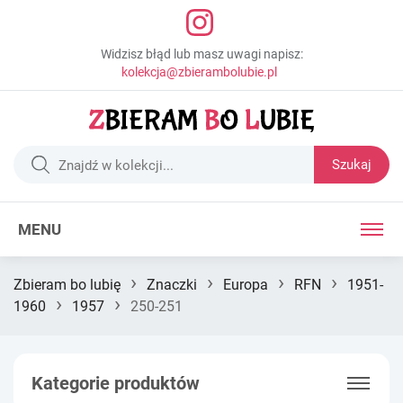
Widzisz błąd lub masz uwagi napisz:
kolekcja@zbierambolubie.pl
Szukaj
MENU
›
›
›
›
Zbieram bo lubię
Znaczki
Europa
RFN
1951-
›
›
1960
1957
250-251
Kategorie produktów