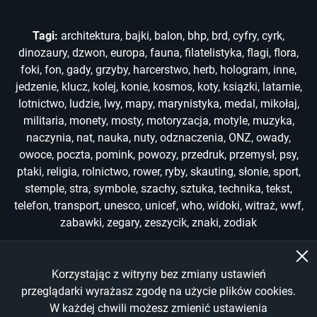
Tagi:
architektura
,
bajki
,
balon
,
bhp
,
brd
,
cyfry
,
cyrk
,
dinozaury
,
dzwon
,
europa
,
fauna
,
filatelistyka
,
flagi
,
flora
,
foki
,
fon
,
gady
,
grzyby
,
harcerstwo
,
herb
,
hologram
,
inne
,
jedzenie
,
klucz
,
kolej
,
konie
,
kosmos
,
koty
,
ksiązki
,
latarnie
,
lotnictwo
,
ludzie
,
lwy
,
mapy
,
marynistyka
,
medal
,
mikołaj
,
militaria
,
monety
,
mosty
,
motoryzacja
,
motyle
,
muzyka
,
naczynia
,
nat
,
nauka
,
nuty
,
odznaczenia
,
ONZ
,
owady
,
owoce
,
poczta
,
pomink
,
powozy
,
przedruk
,
przemysł
,
psy
,
ptaki
,
religia
,
rolnictwo
,
rower
,
ryby
,
skauting
,
słonie
,
sport
,
stemple
,
stra
,
symbole
,
szachy
,
sztuka
,
technika
,
tekst
,
telefon
,
transport
,
unesco
,
unicef
,
who
,
widoki
,
witraż
,
wwf
,
zabawki
,
zegary
,
zeszycik
,
znaki
,
zodiak
Korzystając z witryny bez zmiany ustawień
Copyright © 2022-2026
przeglądarki wyrażasz zgodę na użycie plików cookies.
W każdej chwili możesz zmienić ustawienia
All Rights Reserved