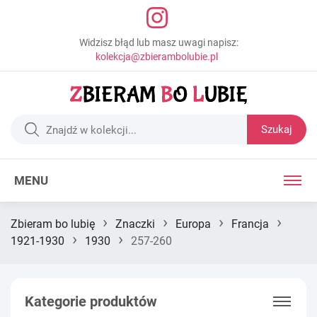
Widzisz błąd lub masz uwagi napisz:
kolekcja@zbierambolubie.pl
Szukaj
MENU
›
›
›
›
Zbieram bo lubię
Znaczki
Europa
Francja
›
›
1921-1930
1930
257-260
Kategorie produktów