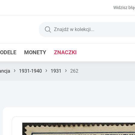
Widzisz błą
ODELE
MONETY
ZNACZKI
›
›
›
ancja
1931-1940
1931
262