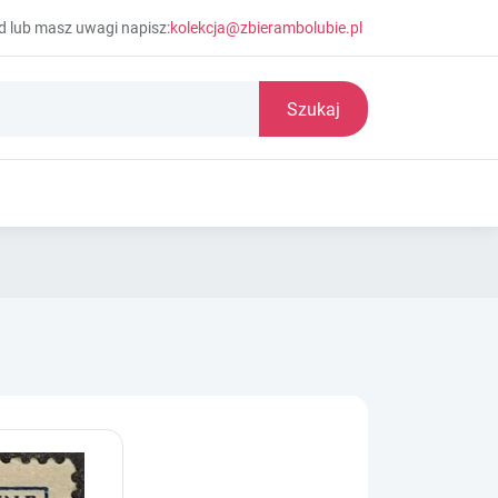
d lub masz uwagi napisz:
kolekcja@zbierambolubie.pl
Szukaj