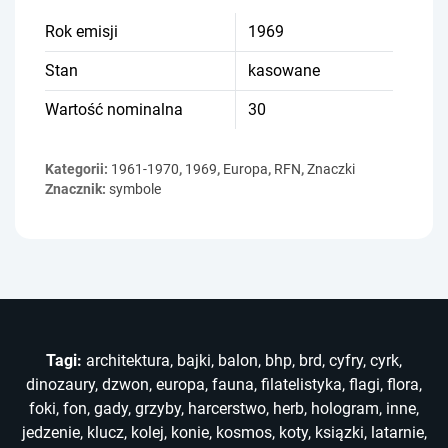
Rok emisji
1969
Stan
kasowane
Wartość nominalna
30
Kategorii:
1961-1970
,
1969
,
Europa
,
RFN
,
Znaczki
Znacznik:
symbole
Tagi:
architektura
,
bajki
,
balon
,
bhp
,
brd
,
cyfry
,
cyrk
,
dinozaury
,
dzwon
,
europa
,
fauna
,
filatelistyka
,
flagi
,
flora
,
foki
,
fon
,
gady
,
grzyby
,
harcerstwo
,
herb
,
hologram
,
inne
,
jedzenie
,
klucz
,
kolej
,
konie
,
kosmos
,
koty
,
ksiązki
,
latarnie
,