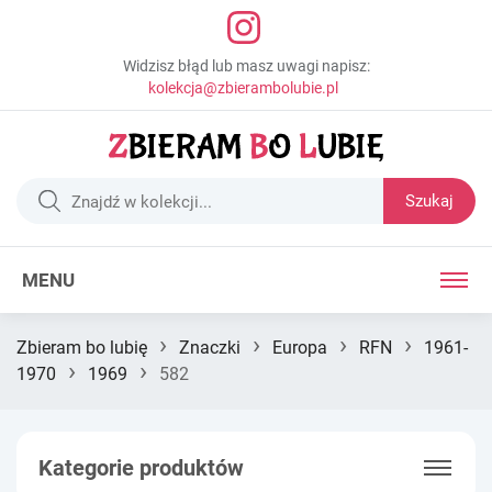
Widzisz błąd lub masz uwagi napisz:
kolekcja@zbierambolubie.pl
Szukaj
MENU
›
›
›
›
Zbieram bo lubię
Znaczki
Europa
RFN
1961-
›
›
1970
1969
582
Kategorie produktów