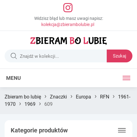
Widzisz błąd lub masz uwagi napisz:
kolekcja@zbierambolubie.pl
Szukaj
MENU
›
›
›
›
Zbieram bo lubię
Znaczki
Europa
RFN
1961-
›
›
1970
1969
609
Kategorie produktów