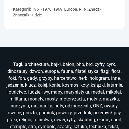
Kategorii:
1961-1970
,
1969
,
Europa
,
RFN
,
Znaczki
Znacznik:
ludzie
Tagi:
architektura
,
bajki
,
balon
,
bhp
,
brd
,
cyfry
,
cyrk
,
dinozaury
,
dzwon
,
europa
,
fauna
,
filatelistyka
,
flagi
,
flora
,
foki
,
fon
,
gady
,
grzyby
,
harcerstwo
,
herb
,
hologram
,
inne
,
jedzenie
,
klucz
,
kolej
,
konie
,
kosmos
,
koty
,
ksiązki
,
latarnie
,
lotnictwo
,
ludzie
,
lwy
,
mapy
,
marynistyka
,
medal
,
mikołaj
,
militaria
,
monety
,
mosty
,
motoryzacja
,
motyle
,
muzyka
,
naczynia
,
nat
,
nauka
,
nuty
,
odznaczenia
,
ONZ
,
owady
,
owoce
,
poczta
,
pomink
,
powozy
,
przedruk
,
przemysł
,
psy
,
ptaki
,
religia
,
rolnictwo
,
rower
,
ryby
,
skauting
,
słonie
,
sport
,
stemple
,
stra
,
symbole
,
szachy
,
sztuka
,
technika
,
tekst
,