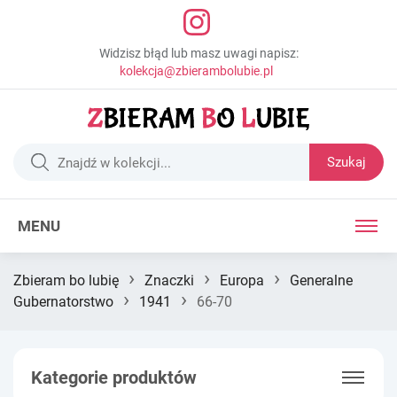
Widzisz błąd lub masz uwagi napisz:
kolekcja@zbierambolubie.pl
Szukaj
MENU
›
›
›
Zbieram bo lubię
Znaczki
Europa
Generalne
›
›
Gubernatorstwo
1941
66-70
Kategorie produktów