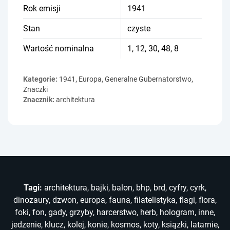
Rok emisji
1941
Stan
czyste
Wartość nominalna
1, 12, 30, 48, 8
Kategorie:
1941
,
Europa
,
Generalne Gubernatorstwo
,
Znaczki
Znacznik:
architektura
Tagi:
architektura
,
bajki
,
balon
,
bhp
,
brd
,
cyfry
,
cyrk
,
dinozaury
,
dzwon
,
europa
,
fauna
,
filatelistyka
,
flagi
,
flora
,
foki
,
fon
,
gady
,
grzyby
,
harcerstwo
,
herb
,
hologram
,
inne
,
jedzenie
,
klucz
,
kolej
,
konie
,
kosmos
,
koty
,
ksiązki
,
latarnie
,