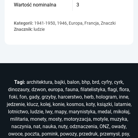
Wartość nominalna
3
Kategorii:
1941-1950
,
1946
,
Europa
,
Francja
,
Znaczki
Znacznik:
ludzie
Tagi:
architektura
,
bajki
,
balon
,
bhp
,
brd
,
cyfry
,
cyrk
,
dinozaury
,
dzwon
,
europa
,
fauna
,
filatelistyka
,
flagi
,
flora
,
foki
,
fon
,
gady
,
grzyby
,
harcerstwo
,
herb
,
hologram
,
inne
,
jedzenie
,
klucz
,
kolej
,
konie
,
kosmos
,
koty
,
ksiązki
,
latarnie
,
lotnictwo
,
ludzie
,
lwy
,
mapy
,
marynistyka
,
medal
,
mikołaj
,
militaria
,
monety
,
mosty
,
motoryzacja
,
motyle
,
muzyka
,
naczynia
,
nat
,
nauka
,
nuty
,
odznaczenia
,
ONZ
,
owady
,
owoce
,
poczta
,
pomink
,
powozy
,
przedruk
,
przemysł
,
psy
,