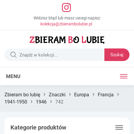
Widzisz błąd lub masz uwagi napisz:
kolekcja@zbierambolubie.pl
Szukaj
MENU
›
›
›
›
Zbieram bo lubię
Znaczki
Europa
Francja
›
›
1941-1950
1946
742
Kategorie produktów