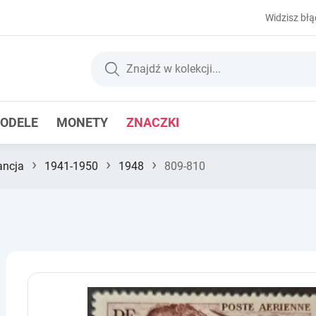
Widzisz błą
ODELE
MONETY
ZNACZKI
›
›
›
ancja
1941-1950
1948
809-810