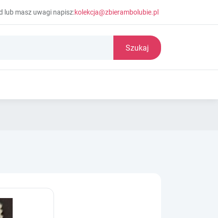
d lub masz uwagi napisz:
kolekcja@zbierambolubie.pl
Szukaj