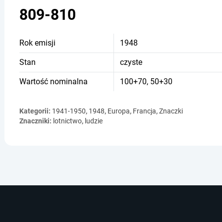
809-810
Rok emisji
1948
Stan
czyste
Wartość nominalna
100+70, 50+30
Kategorii:
1941-1950
,
1948
,
Europa
,
Francja
,
Znaczki
Znaczniki:
lotnictwo
,
ludzie