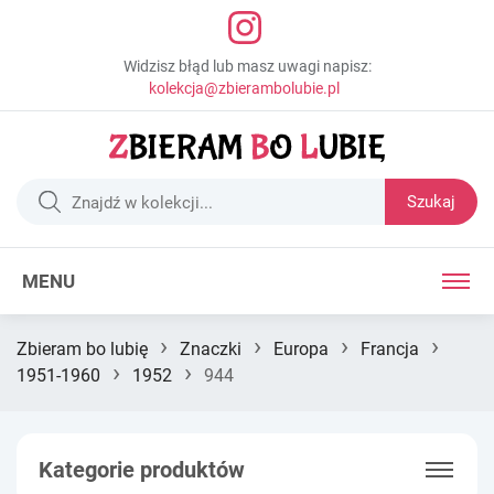
Widzisz błąd lub masz uwagi napisz:
kolekcja@zbierambolubie.pl
Szukaj
MENU
›
›
›
›
Zbieram bo lubię
Znaczki
Europa
Francja
›
›
1951-1960
1952
944
Kategorie produktów