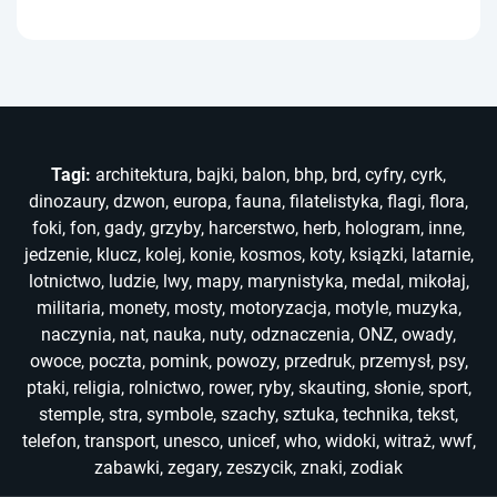
Tagi:
architektura
,
bajki
,
balon
,
bhp
,
brd
,
cyfry
,
cyrk
,
dinozaury
,
dzwon
,
europa
,
fauna
,
filatelistyka
,
flagi
,
flora
,
foki
,
fon
,
gady
,
grzyby
,
harcerstwo
,
herb
,
hologram
,
inne
,
jedzenie
,
klucz
,
kolej
,
konie
,
kosmos
,
koty
,
ksiązki
,
latarnie
,
lotnictwo
,
ludzie
,
lwy
,
mapy
,
marynistyka
,
medal
,
mikołaj
,
militaria
,
monety
,
mosty
,
motoryzacja
,
motyle
,
muzyka
,
naczynia
,
nat
,
nauka
,
nuty
,
odznaczenia
,
ONZ
,
owady
,
owoce
,
poczta
,
pomink
,
powozy
,
przedruk
,
przemysł
,
psy
,
ptaki
,
religia
,
rolnictwo
,
rower
,
ryby
,
skauting
,
słonie
,
sport
,
stemple
,
stra
,
symbole
,
szachy
,
sztuka
,
technika
,
tekst
,
telefon
,
transport
,
unesco
,
unicef
,
who
,
widoki
,
witraż
,
wwf
,
zabawki
,
zegary
,
zeszycik
,
znaki
,
zodiak