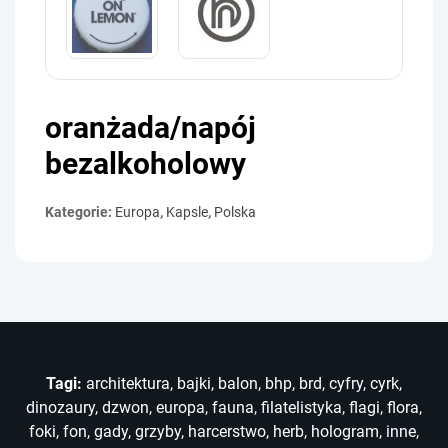
oranżada/napój
bezalkoholowy
Kategorie:
Europa
,
Kapsle
,
Polska
Tagi:
architektura
,
bajki
,
balon
,
bhp
,
brd
,
cyfry
,
cyrk
,
dinozaury
,
dzwon
,
europa
,
fauna
,
filatelistyka
,
flagi
,
flora
,
foki
,
fon
,
gady
,
grzyby
,
harcerstwo
,
herb
,
hologram
,
inne
,