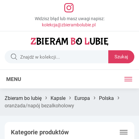
Widzisz błąd lub masz uwagi napisz:
kolekcja@zbierambolubie.pl
Szukaj
MENU
›
›
›
›
Zbieram bo lubię
Kapsle
Europa
Polska
oranżada/napój bezalkoholowy
Kategorie produktów