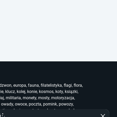
dzwon
,
europa
,
fauna
,
filatelistyka
,
flagi
,
flora
,
ie
,
klucz
,
kolej
,
konie
,
kosmos
,
koty
,
ksiązki
,
łaj
,
militaria
,
monety
,
mosty
,
motoryzacja
,
,
owady
,
owoce
,
poczta
,
pomink
,
powozy
,
uting
,
słonie
,
sport
,
stemple
,
stra
,
symbole
,
ef
,
who
,
widoki
,
witraż
,
wwf
,
zabawki
,
zegary
,