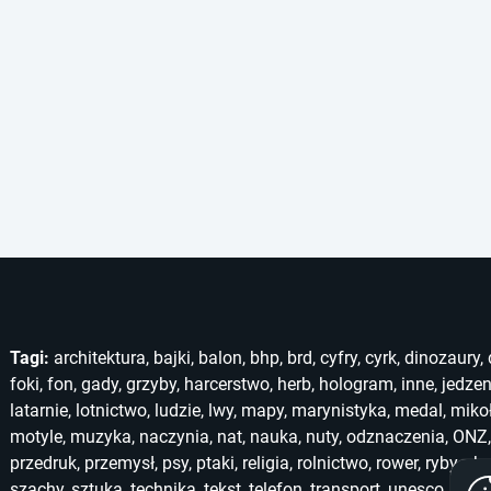
Tagi:
architektura
,
bajki
,
balon
,
bhp
,
brd
,
cyfry
,
cyrk
,
dinozaury
,
foki
,
fon
,
gady
,
grzyby
,
harcerstwo
,
herb
,
hologram
,
inne
,
jedzen
latarnie
,
lotnictwo
,
ludzie
,
lwy
,
mapy
,
marynistyka
,
medal
,
miko
motyle
,
muzyka
,
naczynia
,
nat
,
nauka
,
nuty
,
odznaczenia
,
ONZ
przedruk
,
przemysł
,
psy
,
ptaki
,
religia
,
rolnictwo
,
rower
,
ryby
,
ska
szachy
,
sztuka
,
technika
,
tekst
,
telefon
,
transport
,
unesco
,
unic