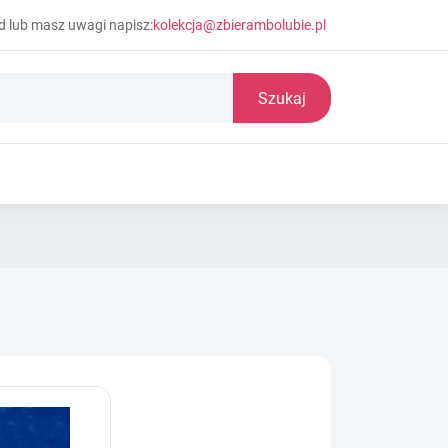
d lub masz uwagi napisz:
kolekcja@zbierambolubie.pl
Szukaj