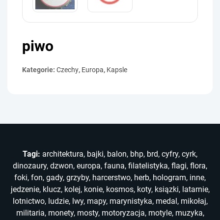
piwo
Kategorie:
Czechy
,
Europa
,
Kapsle
Tagi:
architektura
,
bajki
,
balon
,
bhp
,
brd
,
cyfry
,
cyrk
,
dinozaury
,
dzwon
,
europa
,
fauna
,
filatelistyka
,
flagi
,
flora
,
foki
,
fon
,
gady
,
grzyby
,
harcerstwo
,
herb
,
hologram
,
inne
,
jedzenie
,
klucz
,
kolej
,
konie
,
kosmos
,
koty
,
ksiązki
,
latarnie
,
lotnictwo
,
ludzie
,
lwy
,
mapy
,
marynistyka
,
medal
,
mikołaj
,
militaria
,
monety
,
mosty
,
motoryzacja
,
motyle
,
muzyka
,