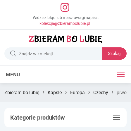
Widzisz błąd lub masz uwagi napisz:
kolekcja@zbierambolubie.pl
Szukaj
MENU
›
›
›
›
Zbieram bo lubię
Kapsle
Europa
Czechy
piwo
Kategorie produktów