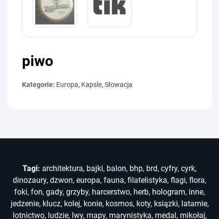
piwo
Kategorie:
Europa
,
Kapsle
,
Słowacja
Tagi:
architektura
,
bajki
,
balon
,
bhp
,
brd
,
cyfry
,
cyrk
,
dinozaury
,
dzwon
,
europa
,
fauna
,
filatelistyka
,
flagi
,
flora
,
foki
,
fon
,
gady
,
grzyby
,
harcerstwo
,
herb
,
hologram
,
inne
,
jedzenie
,
klucz
,
kolej
,
konie
,
kosmos
,
koty
,
ksiązki
,
latarnie
,
lotnictwo
,
ludzie
,
lwy
,
mapy
,
marynistyka
,
medal
,
mikołaj
,