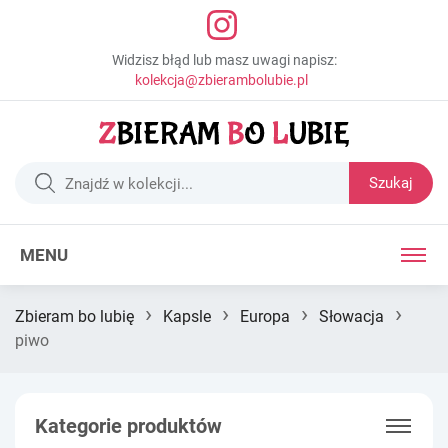
Widzisz błąd lub masz uwagi napisz:
kolekcja@zbierambolubie.pl
Szukaj
MENU
›
›
›
›
Zbieram bo lubię
Kapsle
Europa
Słowacja
piwo
Kategorie produktów