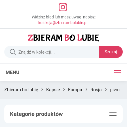
Widzisz błąd lub masz uwagi napisz:
kolekcja@zbierambolubie.pl
Szukaj
MENU
›
›
›
›
Zbieram bo lubię
Kapsle
Europa
Rosja
piwo
Kategorie produktów