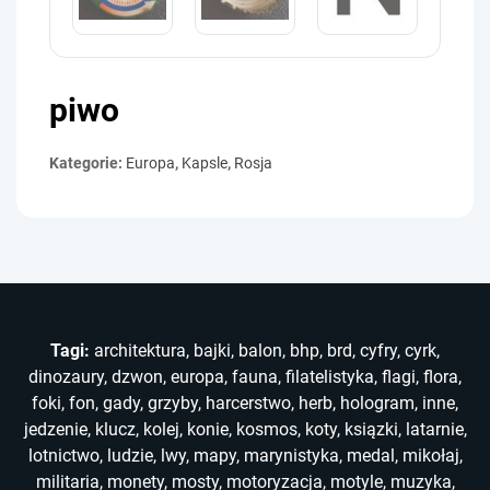
piwo
Kategorie:
Europa
,
Kapsle
,
Rosja
Tagi:
architektura
,
bajki
,
balon
,
bhp
,
brd
,
cyfry
,
cyrk
,
dinozaury
,
dzwon
,
europa
,
fauna
,
filatelistyka
,
flagi
,
flora
,
foki
,
fon
,
gady
,
grzyby
,
harcerstwo
,
herb
,
hologram
,
inne
,
jedzenie
,
klucz
,
kolej
,
konie
,
kosmos
,
koty
,
ksiązki
,
latarnie
,
lotnictwo
,
ludzie
,
lwy
,
mapy
,
marynistyka
,
medal
,
mikołaj
,
militaria
,
monety
,
mosty
,
motoryzacja
,
motyle
,
muzyka
,