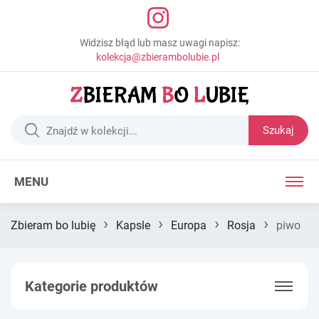
Widzisz błąd lub masz uwagi napisz:
kolekcja@zbierambolubie.pl
Szukaj
MENU
›
›
›
›
Zbieram bo lubię
Kapsle
Europa
Rosja
piwo
Kategorie produktów