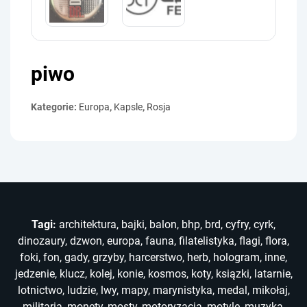
piwo
Kategorie:
Europa
,
Kapsle
,
Rosja
Tagi:
architektura
,
bajki
,
balon
,
bhp
,
brd
,
cyfry
,
cyrk
,
dinozaury
,
dzwon
,
europa
,
fauna
,
filatelistyka
,
flagi
,
flora
,
foki
,
fon
,
gady
,
grzyby
,
harcerstwo
,
herb
,
hologram
,
inne
,
jedzenie
,
klucz
,
kolej
,
konie
,
kosmos
,
koty
,
ksiązki
,
latarnie
,
lotnictwo
,
ludzie
,
lwy
,
mapy
,
marynistyka
,
medal
,
mikołaj
,
militaria
,
monety
,
mosty
,
motoryzacja
,
motyle
,
muzyka
,